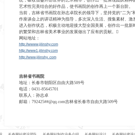
统，吸收借鉴外部世界的艺术精华，创作出一批体现团队精神
艺术性完美结合的好作品，使书画院的创作再上一个新台
当前，吉林省书画院在孙志卓院长的领导下，坚持党的“二为”和
作座谈会上的讲话精神为指导，多次深入生活、搜集素材、激
进入创作状态，积极主动地迎接大型全国美展，创作出一批新
的繁荣和吉林省美术事业的发展做出了应有的贡献。
网站地址：
http://wwww.jilinshy.com
http://www1.jilinshy.com
http://www.jilinshy..com
吉林省书画院
地址：长春市朝阳区自由大路509号
电话：0431-85645701
联系人：孙志卓
邮箱：792425##@qq.com吉林省长春市自由大路509号
设
长春网站建设团队
长春网站制作业务介绍
长春网站设计
长春网站建设