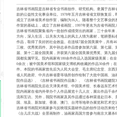
吉林省书画院是吉林省专业书画创作、研究机构。隶属于吉林
款的公益性文化事业单位。1978年五月吉林省省文联恢复后
成立了吉林省美术创作室，编制为16人。随着整个文艺事业的发
作室的基础上，成立了吉林省画院，1997年更名为吉省书画
吉林省书画院聚集省内一批创作成绩突出的画家，三十余年来
方向，深入生活，以关东大地上的风土人情为素材，笔耕墨耘
作品，取得了良好的社会效益。在连续7届全国美展中，共有4
三枚、优秀奖四件。其中孙志卓作品曾参加第六届、第七届、
届、第十二届全国美展，并获第六届全国美展优秀奖、第九届
国都实属罕见。院内画家有180余件作品入选国家级美展；在全
0余次；被中国美术馆和国家级文博机构收藏的作品30余件；
件。本院的书画家曾先后为人民大会堂、毛主席纪念堂、京西
省人民政府、中共吉林省委等场所创作绘制了大批中国画、油
院作品选》、《吉林省书画院作品集》、《吉林省书画院建
吉林省书画院先后在天津美术馆、中国美术馆、长春远东艺术
院内画家在省内外举办个人作品展览十几人次，展出作品千余
流和互访。另外，我院书画家及其作品通过各种渠道赴日本、
国、埃及、新加坡、香港、澳门、台湾等地举办展览和艺
吉林省书画院对画家参与反映现实题材作品的创作活动历来给
《台儿庄大战》全景画制作，油画家高国方曾参与南京大屠杀