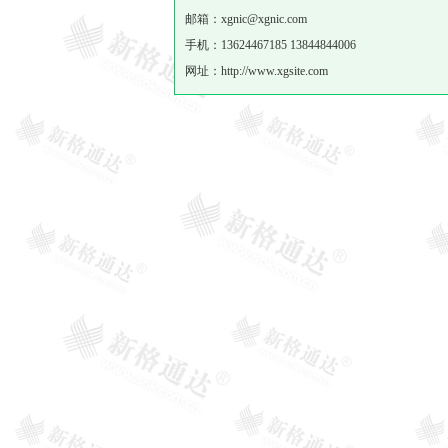
邮箱：xgnic@xgnic.com
手机：13624467185 13844844006
网址：http://www.xgsite.com