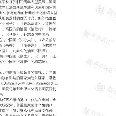
军长征胜利70周年大型美展，国画
界反法西斯战争胜利50周年国际美
刘向久参与创作的长春烈士纪念馆大型
映现实题材的优秀作品。如刘根生创
《小日子》、《云飘塞北》，梁岩的
》，高国方的油画《踏歌行》，许孝
》、《秋悦》，孙志卓的中国画
鉴的中国画《知心人》、《欢乐的草
画《书香》、《闯关东》，卜昭禹的
乡雪》，刘向久的油画《回归》、
鹏的中国画《故里》、《十月》，王
飞的中国画《暮春中的梅花屏》、
况，但随着上级领导的重视，近年来
内较有影响的画家为院外画家，吸收
4人为画院美术理论家。画院每次外出
。画院每年都出版吉林省书画院院刊
好的效果。
几代艺术家的努力，作品在全国、全
大胆探索，尊重画家创作个性的张
前提下，努力继承优秀民族文化传