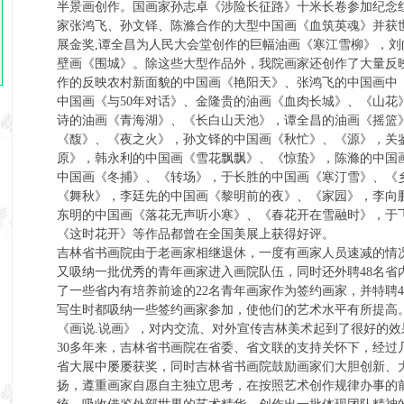
半景画创作。国画家孙志卓《涉险长征路》十米长卷参加纪念红
家张鸿飞、孙文铎、陈滌合作的大型中国画《血筑英魂》并获世
展金奖,谭全昌为人民大会堂创作的巨幅油画《寒江雪柳》，
壁画《围城》。除这些大型作品外，我院画家还创作了大量反
作的反映农村新面貌的中国画《艳阳天》、张鸿飞的中国画中
中国画《与50年对话》、金隆贵的油画《血肉长城》、《山花
诗的油画《青海湖》、《长白山天池》，谭全昌的油画《摇篮
《馥》、《夜之火》，孙文铎的中国画《秋忙》、《源》，关
原》，韩永利的中国画《雪花飘飘》、《惊蛰》，陈滌的中国
中国画《冬捕》、《转场》，于长胜的中国画《寒汀雪》、《
《舞秋》，李廷先的中国画《黎明前的夜》、《家园》，李向
东明的中国画《落花无声听小寒》、《春花开在雪融时》，于
《这时花开》等作品都曾在全国美展上获得好评。
吉林省书画院由于老画家相继退休，一度有画家人员速减的情
又吸纳一批优秀的青年画家进入画院队伍，同时还外聘48名省
了一些省内有培养前途的22名青年画家作为签约画家，并特聘
写生时都吸纳一些签约画家参加，使他们的艺术水平有所提高
《画说.说画》，对内交流、对外宣传吉林美术起到了很
30多年来，吉林省书画院在省委、省文联的支持关怀下，经过
省大展中屡屡获奖，同时吉林省书画院鼓励画家们大胆创新、
扬，遵重画家自愿自主独立思考，在按照艺术创作规律办事的