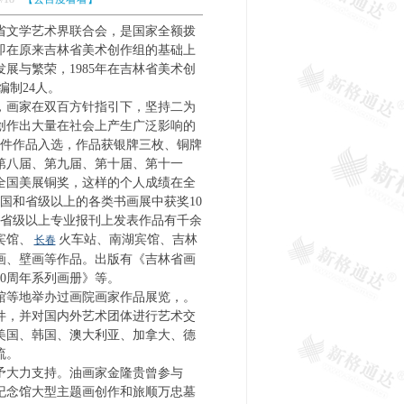
省文学艺术界联合会，是国家全额拨
，即在原来吉林省美术创作组的基础上
展与繁荣，1985年在吉林省美术创
院,编制24人。
，画家在双百方针指引下，坚持二为
创作出大量在社会上产生广泛影响的
6件作品入选，作品获银牌三枚、铜牌
第八届、第九届、第十届、第十一
全国美展铜奖，这样的个人成绩在全
国和省级以上的各类书画展中获奖10
在省级以上专业报刊上发表作品有千余
宾馆、
火车站、南湖宾馆、吉林
长春
画、壁画等作品。出版有《吉林省画
院30周年系列画册》等。
馆等地举办过画院画家作品展览，。
件，并对国内外艺术团体进行艺术交
美国、韩国、澳大利亚、加拿大、德
术交流。
予大力支持。油画家金隆贵曾参与
纪念馆大型主题画创作和旅顺万忠墓